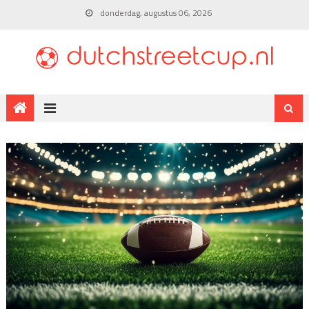
donderdag, augustus 06, 2026