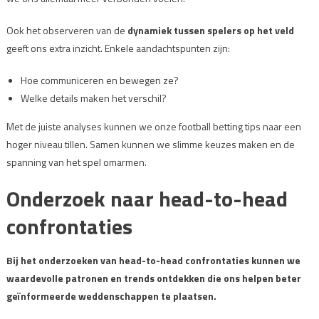
Ook het observeren van de
dynamiek tussen spelers op het veld
geeft ons extra inzicht. Enkele aandachtspunten zijn:
Hoe communiceren en bewegen ze?
Welke details maken het verschil?
Met de juiste analyses kunnen we onze football betting tips naar een
hoger niveau tillen. Samen kunnen we slimme keuzes maken en de
spanning van het spel omarmen.
Onderzoek naar head-to-head
confrontaties
Bij het onderzoeken van head-to-head confrontaties kunnen we
waardevolle patronen en trends ontdekken die ons helpen beter
geïnformeerde weddenschappen te plaatsen.