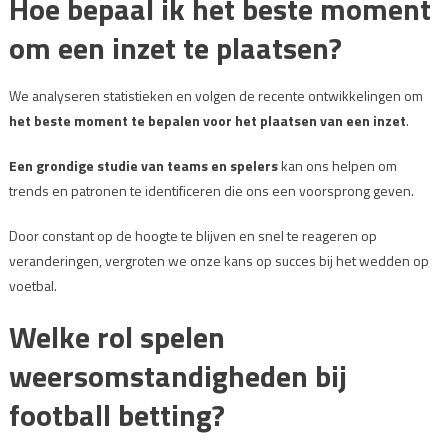
Hoe bepaal ik het beste moment
om een inzet te plaatsen?
We analyseren statistieken en volgen de recente ontwikkelingen om
het beste moment te bepalen voor het plaatsen van een inzet
.
Een grondige studie van teams en spelers
kan ons helpen om
trends en patronen te identificeren die ons een voorsprong geven.
Door constant op de hoogte te blijven en snel te reageren op
veranderingen, vergroten we onze kans op succes bij het wedden op
voetbal.
Welke rol spelen
weersomstandigheden bij
football betting?