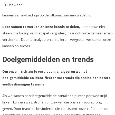
Het weer
kunnen van invloed zijn op de uitkomst van een wedstrijd.
Door samen te werken en onze kennis te delen,
kunnen we niet
alleen ons begrip van het spel vergroten, maar ook onze gemeenschap
versterken. Door te analyseren en te leren, vergroten we samen onze
kansen op succes.
Doelgemiddelden en trends
Om onze inzichten te verdiepen, analyseren we het
doelgemiddelde en identificeren we trends die ons helpen betere
wedbeslissingen te nemen.
Als we samen naar het gemiddelde aantal doelpunten per wedstrijd
kijken, kunnen we patronen ontdekken die ons een voorsprong
geven. Door teams te bestuderen die consistent boven of onder het
gemiddelde scoren, krijgen we waardevolle football betting tips.