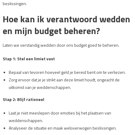
beslissingen.
Hoe kan ik verantwoord wedden
en mijn budget beheren?
Laten we verstandig wedden door ons budget goed te beheren.
Stap 1: Stel een limiet vast
Bepaal van tevoren hoeveel geld je bereid bent om te verliezen.
Zorg ervoor dat je je strikt aan deze limiet houdt, ongeacht de
uitkomst van je weddenschappen.
Stap 2: Blijf rationeel
Laat je niet meeslepen door emoties bij het plaatsen van
weddenschappen.
Analyseer de situatie en maak weloverwogen beslissingen.