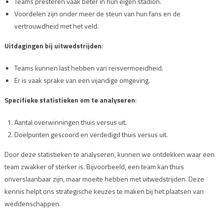
Teams presteren vaak beter in hun eigen stadion.
Voordelen zijn onder meer de steun van hun fans en de
vertrouwdheid met het veld.
Uitdagingen bij uitwedstrijden
:
Teams kunnen last hebben van reisvermoeidheid.
Er is vaak sprake van een vijandige omgeving.
Specifieke statistieken om te analyseren
:
Aantal overwinningen thuis versus uit.
Doelpunten gescoord en verdedigd thuis versus uit.
Door deze statistieken te analyseren, kunnen we ontdekken waar een
team zwakker of sterker is. Bijvoorbeeld, een team kan thuis
onverslaanbaar zijn, maar moeite hebben met uitwedstrijden. Deze
kennis helpt ons strategische keuzes te maken bij het plaatsen van
weddenschappen.