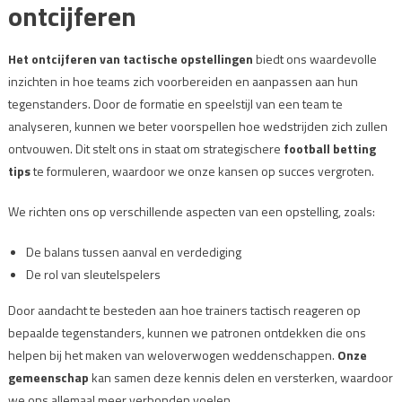
ontcijferen
Het ontcijferen van tactische opstellingen
biedt ons waardevolle
inzichten in hoe teams zich voorbereiden en aanpassen aan hun
tegenstanders. Door de formatie en speelstijl van een team te
analyseren, kunnen we beter voorspellen hoe wedstrijden zich zullen
ontvouwen. Dit stelt ons in staat om strategischere
football betting
tips
te formuleren, waardoor we onze kansen op succes vergroten.
We richten ons op verschillende aspecten van een opstelling, zoals:
De balans tussen aanval en verdediging
De rol van sleutelspelers
Door aandacht te besteden aan hoe trainers tactisch reageren op
bepaalde tegenstanders, kunnen we patronen ontdekken die ons
helpen bij het maken van weloverwogen weddenschappen.
Onze
gemeenschap
kan samen deze kennis delen en versterken, waardoor
we ons allemaal meer verbonden voelen.