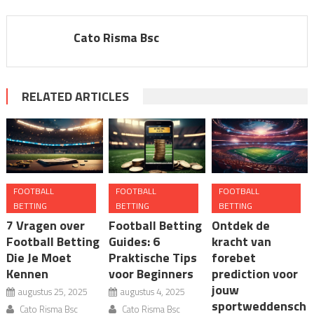
Cato Risma Bsc
RELATED ARTICLES
FOOTBALL
FOOTBALL
FOOTBALL
BETTING
BETTING
BETTING
7 Vragen over
Football Betting
Ontdek de
Football Betting
Guides: 6
kracht van
Die Je Moet
Praktische Tips
forebet
Kennen
voor Beginners
prediction voor
jouw
augustus 25, 2025
augustus 4, 2025
sportweddensch
Cato Risma Bsc
Cato Risma Bsc