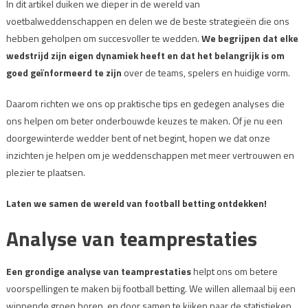
In dit artikel duiken we dieper in de wereld van
voetbalweddenschappen en delen we de beste strategieën die ons
hebben geholpen om succesvoller te wedden.
We begrijpen dat elke
wedstrijd zijn eigen dynamiek heeft en dat het belangrijk is om
goed geïnformeerd te zijn
over de teams, spelers en huidige vorm.
Daarom richten we ons op praktische tips en gedegen analyses die
ons helpen om beter onderbouwde keuzes te maken. Of je nu een
doorgewinterde wedder bent of net begint, hopen we dat onze
inzichten je helpen om je weddenschappen met meer vertrouwen en
plezier te plaatsen.
Laten we samen de wereld van football betting ontdekken!
Analyse van teamprestaties
Een grondige analyse van teamprestaties
helpt ons om betere
voorspellingen te maken bij football betting. We willen allemaal bij een
winnende groep horen, en door samen te kijken naar de statistieken