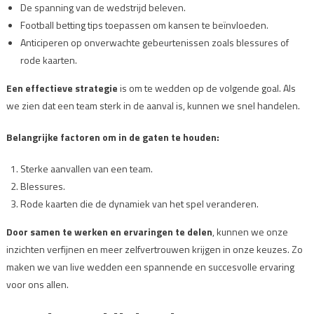
De spanning van de wedstrijd beleven.
Football betting tips toepassen om kansen te beïnvloeden.
Anticiperen op onverwachte gebeurtenissen zoals blessures of
rode kaarten.
Een effectieve strategie
is om te wedden op de volgende goal. Als
we zien dat een team sterk in de aanval is, kunnen we snel handelen.
Belangrijke factoren om in de gaten te houden:
Sterke aanvallen van een team.
Blessures.
Rode kaarten die de dynamiek van het spel veranderen.
Door samen te werken en ervaringen te delen
, kunnen we onze
inzichten verfijnen en meer zelfvertrouwen krijgen in onze keuzes. Zo
maken we van live wedden een spannende en succesvolle ervaring
voor ons allen.