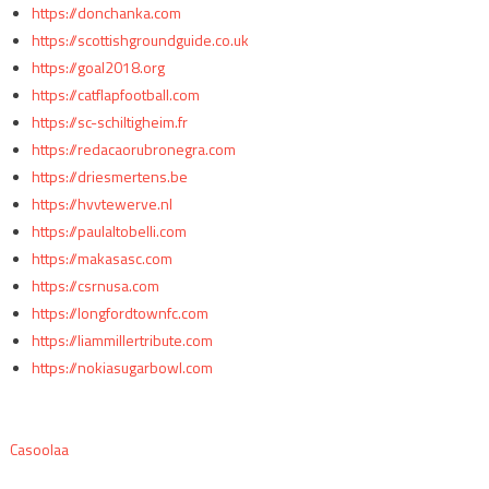
https://donchanka.com
https://scottishgroundguide.co.uk
https://goal2018.org
https://catflapfootball.com
https://sc-schiltigheim.fr
https://redacaorubronegra.com
https://driesmertens.be
https://hvvtewerve.nl
https://paulaltobelli.com
https://makasasc.com
https://csrnusa.com
https://longfordtownfc.com
https://liammillertribute.com
https://nokiasugarbowl.com
Casoolaa