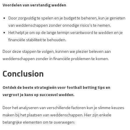
Voordelen van verstandig wedden
Door zorgvuldig te spelen en je budget te beheren, kun je genieten
van weddenschappen zonder onnodige risico’s te nemen.
Het helpt je om op de lange termijn verantwoord te wedden en je
financiële stabiliteit te behouden.
Door deze stappen te volgen, kunnen we plezier beleven aan
weddenschappen zonder in financiële problemen te komen.
Conclusion
Ontdek de beste strategieën voor football betting tips en
vergroot je kans op succesvol wedden.
Door het analyseren van verschillende factoren kun je slimme keuzes
maken bij het plaatsen van weddenschappen. Hier zijn enkele
belangrijke elementen om te overwegen: