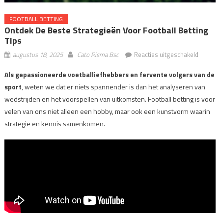
FOOTBALL BETTING
Ontdek De Beste Strategieën Voor Football Betting
Tips
voor
augustus 18, 2025
Cato Risma Bsc
Reacties uitgeschakeld
Ontdek
Als gepassioneerde voetballiefhebbers en fervente volgers van de
de
sport
, weten we dat er niets spannender is dan het analyseren van
beste
strateg
wedstrijden en het voorspellen van uitkomsten. Football betting is voor
voor
velen van ons niet alleen een hobby, maar ook een kunstvorm waarin
football
strategie en kennis samenkomen.
betting
tips