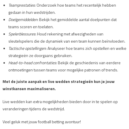
Teamprestaties
: Onderzoek hoe teams het recentelijk hebben
gedaan in hun wedstrijden.
Doelgemiddelden
: Bekijk het gemiddelde aantal doelpunten dat
teams scoren en toelaten.
Spelerblessures
: Houd rekening met afwezigheden van
sleutelspelers die de dynamiek van een team kunnen beïnvloeden.
Tactische opstellingen
: Analyseer hoe teams zich opstellen en welke
strategieën ze doorgaans gebruiken.
Head-to-head confrontaties
: Bekijk de geschiedenis van eerdere
ontmoetingen tussen teams voor mogelijke patronen of trends.
Met de juiste aanpak en live wedden strategieën kun je jouw
winstkansen maximaliseren.
Live wedden kan extra mogelijkheden bieden door in te spelen op
veranderingen tijdens de wedstrijd.
Veel geluk met jouw football betting avontuur!